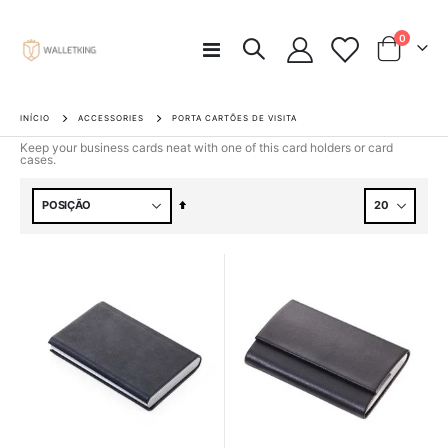
artigos
0
Alternar
Carrinho
Nav
INÍCIO
ACCESSORIES
PORTA CARTÕES DE VISITA
Keep your business cards neat with one of this card holders or card
cases.
Definir
Ordenação
Decrescente