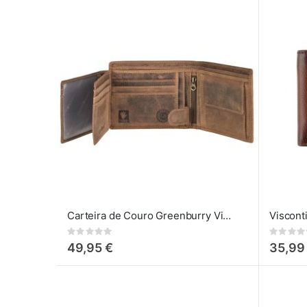
Carteira de Couro Greenburry Vintage para Homem
Viscont
Rating:
Rating:
0%
0%
49,95 €
35,99