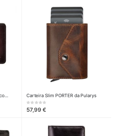
Visconti Miles - Carteira Slim com Porta-Cartões e Clip
Carteira Slim PORTER da Pularys
Rating:
0%
57,99 €