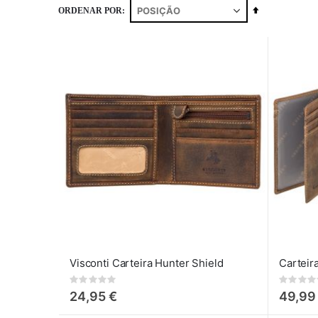
Definir
ORDENAR POR
Ordenação
Decrescente
Visconti Carteira Hunter Shield
Rating:
Rating:
0%
0%
24,95 €
49,99