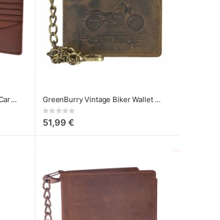
Visconti Matteo - Carteira de Cartões em Couro com Proteção RFID"
GreenBurry Vintage Biker Wallet - Bikers World
Rating:
0%
51,99 €