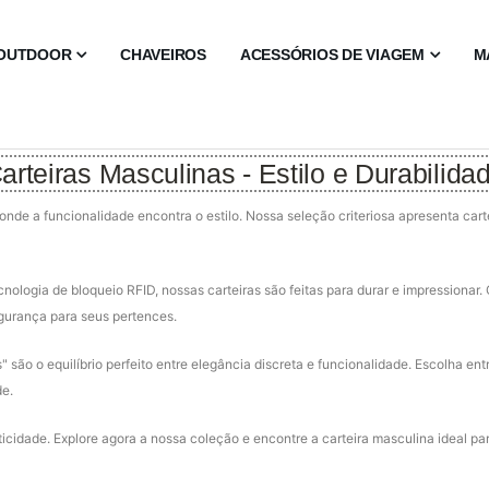
OUTDOOR
CHAVEIROS
ACESSÓRIOS DE VIAGEM
M
arteiras Masculinas - Estilo e Durabilida
nde a funcionalidade encontra o estilo. Nossa seleção criteriosa apresenta car
ologia de bloqueio RFID, nossas carteiras são feitas para durar e impressionar
gurança para seus pertences.
" são o equilíbrio perfeito entre elegância discreta e funcionalidade. Escolha ent
de.
icidade. Explore agora a nossa coleção e encontre a carteira masculina ideal pa