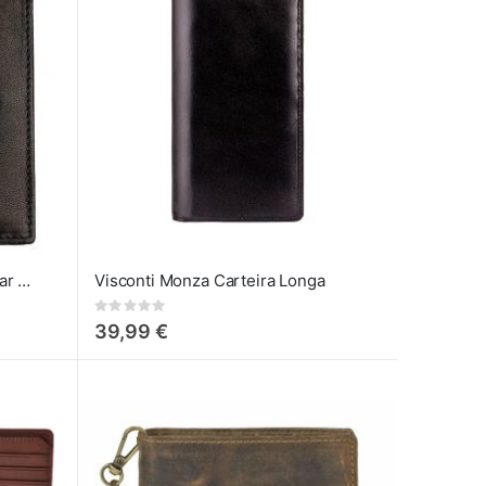
Carteira de Couro Eagle Caesar por A. Eriksson
Visconti Monza Carteira Longa
Rating:
0%
39,99 €