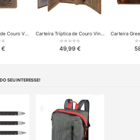
Carteira Pequena de Couro Vintage Greenburry
Carteira Tríptica de Couro Vintage Greenburry
ing:
Rating:
0%
0%
 €
49,99 €
5
O SEU INTERESSE!