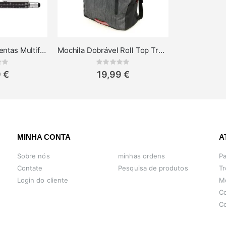
Caneta de Ferramentas Multifunções Troika Construction
Mochila Dobrável Roll Top Trekpak
ing:
Rating:
0%
 €
19,99 €
MINHA CONTA
A
Sobre nós
minhas ordens
P
Contate
Pesquisa de produtos
Tr
Login do cliente
M
Co
C