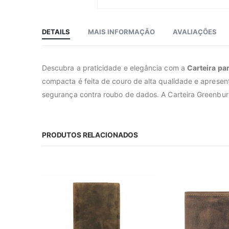
Saltar
para
o
início
DETAILS
MAIS INFORMAÇÃO
AVALIAÇÕES
da
Galeria
de
imagens
Descubra a praticidade e elegância com a
Carteira pa
compacta é feita de couro de alta qualidade e apresen
segurança contra roubo de dados. A Carteira Greenbur
PRODUTOS RELACIONADOS