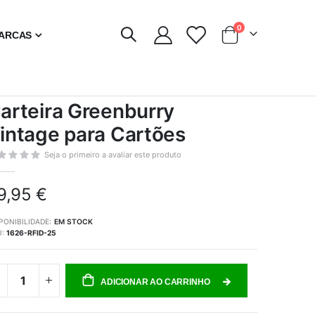
artigos
0
ARCAS
Carrinho
arteira Greenburry
intage para Cartões
Seja o primeiro a avaliar este produto
9,95 €
PONIBILIDADE:
EM STOCK
U
1626-RFID-25
ADICIONAR AO CARRINHO