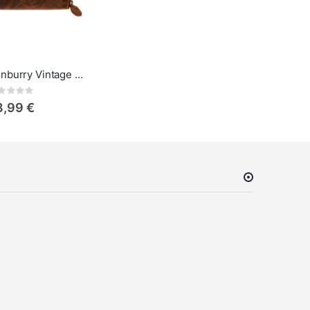
Carteira Greenburry Vintage de Couro com Zíper
Rating:
8,99 €