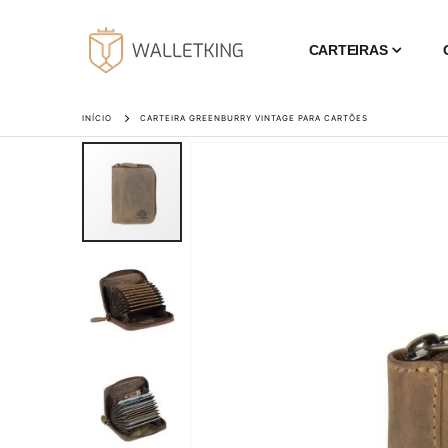
CARTEIRAS
INÍCIO
CARTEIRA GREENBURRY VINTAGE PARA CARTÕES
Saltar
para
o
final
da
Galeria
de
imagens