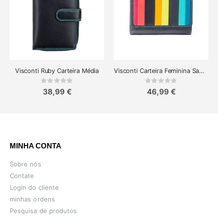
Visconti Ruby Carteira Média
Visconti Carteira Feminina Santorini Halk Design Multicolorido
Rating:
Rating:
0%
0%
38,99 €
46,99 €
MINHA CONTA
Sobre nós
Contate
Login do cliente
minhas ordens
Pesquisa de produtos