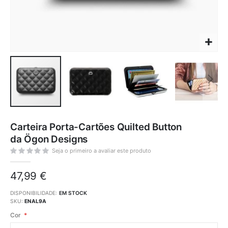
Saltar
para
Carteira Porta-Cartões Quilted Button
o
início
da Ögon Designs
da
Galeria
de
Seja o primeiro a avaliar este produto
imagens
47,99 €
DISPONIBILIDADE:
EM STOCK
SKU
ENAL9A
Cor