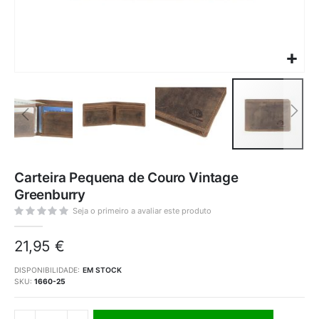
Saltar
para
Carteira Pequena de Couro Vintage
o
início
Greenburry
da
Galeria
de
Seja o primeiro a avaliar este produto
imagens
21,95 €
DISPONIBILIDADE:
EM STOCK
SKU
1660-25