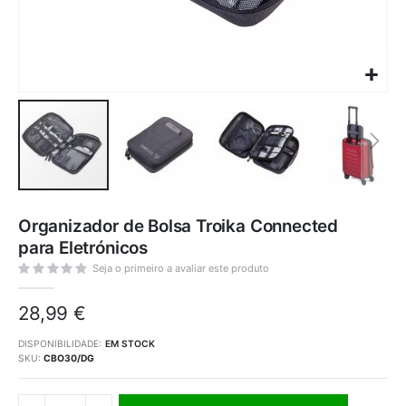
Saltar
para
Organizador de Bolsa Troika Connected
o
início
para Eletrónicos
da
Galeria
de
Seja o primeiro a avaliar este produto
imagens
28,99 €
DISPONIBILIDADE:
EM STOCK
SKU
CBO30/DG