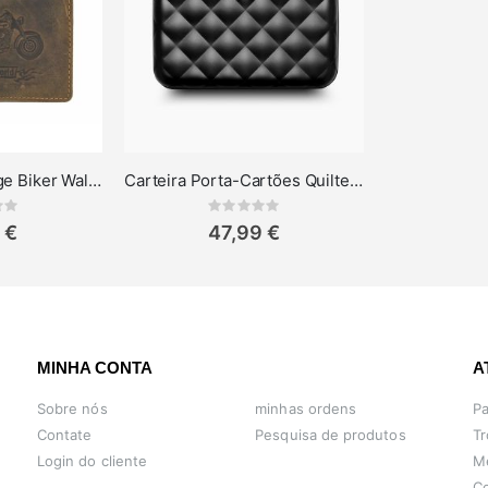
GreenBurry Vintage Biker Wallet - Bikers World
Carteira Porta-Cartões Quilted Button da Ögon Designs Preto
ing:
Rating:
0%
 €
47,99 €
MINHA CONTA
A
Sobre nós
minhas ordens
P
Contate
Pesquisa de produtos
Tr
Login do cliente
M
Co