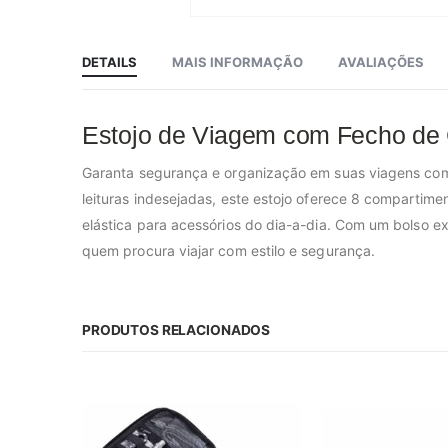
Saltar
para
o
início
DETAILS
MAIS INFORMAÇÃO
AVALIAÇÕES
da
Galeria
de
imagens
Estojo de Viagem com Fecho de 
Garanta segurança e organização em suas viagens co
leituras indesejadas, este estojo oferece 8 compartime
elástica para acessórios do dia-a-dia. Com um bolso ext
quem procura viajar com estilo e segurança.
PRODUTOS RELACIONADOS