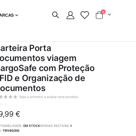
artigos
0
ARCAS
Carrinho
arteira Porta
ocumentos viagem
argoSafe com Proteção
FID e Organização de
ocumentos
Seja o primeiro a avaliar este produto
9,99 €
PONIBILIDADE:
EM STOCK
APENAS RESTA(M)
4
U
TRV90/DG