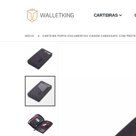
CARTEIRAS
INÍCIO
CARTEIRA PORTA DOCUMENTOS VIAGEM CARGOSAFE COM PROTE
Saltar
para
o
final
da
Galeria
de
imagens