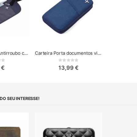
Bolsa de Cintura Antirroubo com RFID - A Companheira Ideal para Suas Viagens Cinza
Carteira Porta documentos viagem Troika Safe Flight
ing:
Rating:
0%
 €
13,99 €
O SEU INTERESSE!