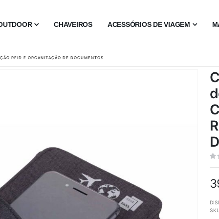
OUTDOOR
CHAVEIROS
ACESSÓRIOS DE VIAGEM
M
ÇÃO RFID E ORGANIZAÇÃO DE DOCUMENTOS
C
d
C
R
D
3
DIS
SK